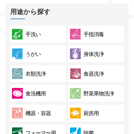
用途から探す
手洗い
手指消毒
うがい
身体洗浄
衣類洗浄
食器洗浄
食洗機用
野菜果物洗浄
機器・容器
厨房用
フォーマー用
除菌