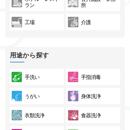
ラン
所
工場
介護
用途から探す
手洗い
手指消毒
うがい
身体洗浄
衣類洗浄
食器洗浄