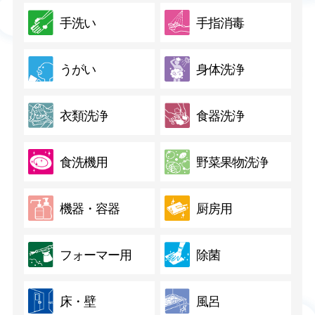
手洗い
手指消毒
うがい
身体洗浄
衣類洗浄
食器洗浄
食洗機用
野菜果物洗浄
機器・容器
厨房用
フォーマー用
除菌
床・壁
風呂