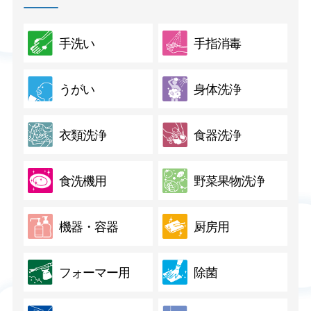
手洗い
手指消毒
うがい
身体洗浄
衣類洗浄
食器洗浄
食洗機用
野菜果物洗浄
機器・容器
厨房用
フォーマー用
除菌