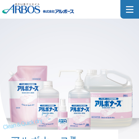
二度拭き不要でお手入れ簡単
ハンドドライヤーの
Clean＆Quick dry
清掃・除菌にもおすすめ
Pioneer Of Liquid Soap