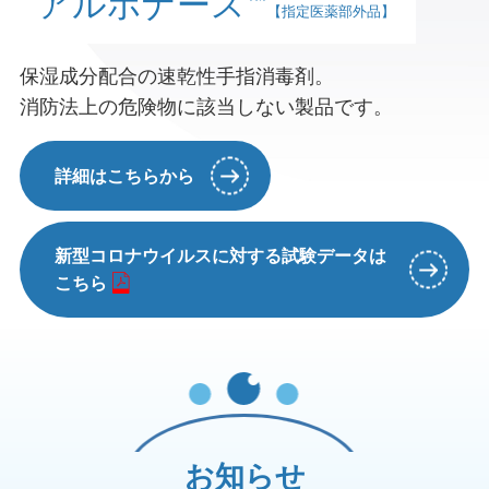
™
アルボナース
Creating Cleanliness
【指定医薬部外品
】
rbos e-learning system
ハンドドライヤーを久しぶりに使用される際に
石鹸液を作り続けて75年
は、
きれいをクリエイト
A
保湿成分配合の速乾性手指消毒剤。
RECRUIT
サニセイバーでの清掃・除菌がおすすめ。
消防法上の危険物に該当しない製品です。
eラーニングシステム
株式会社アルボースは、
ハンドドライヤー再稼働に関する情報は
アルボースは、清潔で
1951年（昭和26年）にわが国で初めて
採用情報
下記バナーから。
詳細はこちらから
安全・快適な環境づくりに貢献します。
手洗用消毒石鹸液を開発しました。
場所、時間に左右されない教育機会を提供致しま
す。
三菱ハンドドライヤー
詳細はこちらから
詳細はこちらから
採用情報はこちら
新型コロナウイルスに対する試験データは
ジェットタオルはこちらから
こちら
詳細はこちらから
お知らせ