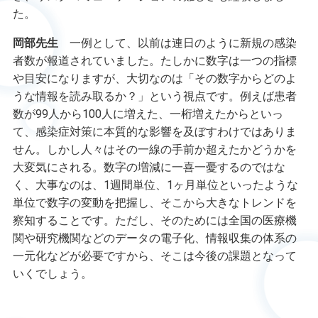
た。
岡部先生
一例として、以前は連日のように新規の感染
者数が報道されていました。たしかに数字は一つの指標
や目安になりますが、大切なのは「その数字からどのよ
うな情報を読み取るか？」という視点です。例えば患者
数が
99
人から
100
人に増えた、一桁増えたからといっ
て、感染症対策に本質的な影響を及ぼすわけではありま
せん。しかし人々はその一線の手前か超えたかどうかを
大変気にされる。数字の増減に一喜一憂するのではな
く、大事なのは、
1
週間単位、
1
ヶ月単位といったような
単位で数字の変動を把握し、そこから大きなトレンドを
察知することです。ただし、そのためには全国の医療機
関や研究機関などのデータの電子化、情報収集の体系の
一元化などが必要ですから、そこは今後の課題となって
いくでしょう。