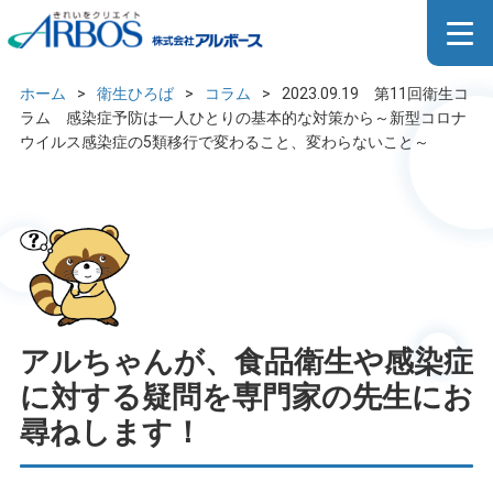
ム 感染症予防は一人ひとり
の基本的な対策から～新型コ
ロナウイルス感染症の5類移行
ホーム
>
衛生ひろば
>
コラム
>
2023.09.19 第11回衛生コ
で変わること、変わらないこ
ラム 感染症予防は一人ひとりの基本的な対策から～新型コロナ
ウイルス感染症の5類移行で変わること、変わらないこと～
と～
アルちゃんが、食品衛生や感染症
に対する疑問を専門家の先生にお
尋ねします！