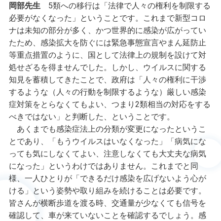
岡部先生
5類への移行は「法律で人々の権利を制限する
必要がなくなった」ということです。これまで新型コロ
ナは未知の部分が多く、かつ世界的に感染が広がってい
たため、感染拡大を防ぐには緊急事態宣言やまん延防止
等重点措置のように、国として法律上の規制を設けて対
処せざるを得ませんでした。しかし、ウイルスに関する
知見を蓄積してきたことで、政府は「人々の権利に干渉
するような（人々の行動を制限するような）厳しい感染
症対策をとらなくてもよい、つまり2類相当の対応をする
べきではない」と判断した、ということです。
あくまでも感染症法上の分類が変更になったというこ
とであり、「もうウイルスはいなくなった」「病気にな
っても気にしなくてよい、注意しなくても大丈夫な病気
になった」というわけではありません。これまでと同
様、一人ひとりが「できるだけ感染を広げないよう心が
ける」という姿勢や取り組みを続けることは必要です。
皆さんが横断歩道を渡る時、交通量が少なくても信号を
確認して、車が来ていないことを確認するでしょう。感