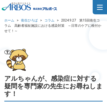
2024.9.27 第15回衛生コラ
ム 高齢者福祉施設における
感染対策 ～日常のケアに根
ホーム
>
衛生ひろば
>
コラム
>
2024.9.27 第15回衛生コ
付かせて！～
ラム 高齢者福祉施設における感染対策 ～日常のケアに根付か
せて！～
アルちゃんが、感染症に対する
疑問を専門家の先生にお尋ねしま
す！