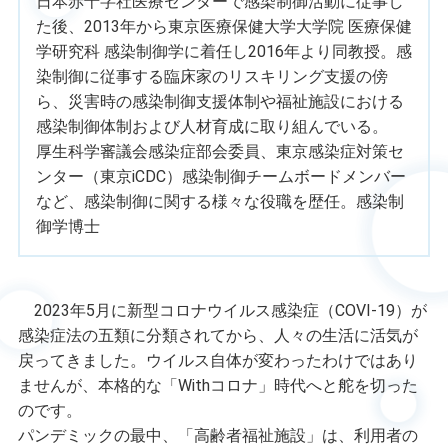
日本赤十字社医療センターで感染制御活動に従事し
た後、2013年から東京医療保健大学大学院 医療保健
学研究科 感染制御学に着任し2016年より同教授。感
染制御に従事する臨床家のリスキリング支援の傍
ら、災害時の感染制御支援体制や福祉施設における
感染制御体制および人材育成に取り組んでいる。
厚生科学審議会感染症部会委員、東京感染症対策セ
ンター（東京iCDC）感染制御チームボードメンバー
など、感染制御に関する様々な役職を歴任。感染制
御学博士
2023年5月に新型コロナウイルス感染症（COVI-19）が
感染症法の五類に分類されてから、人々の生活に活気が
戻ってきました。ウイルス自体が変わったわけではあり
ませんが、本格的な「Withコロナ」時代へと舵を切った
のです。
パンデミックの最中、「高齢者福祉施設」は、利用者の