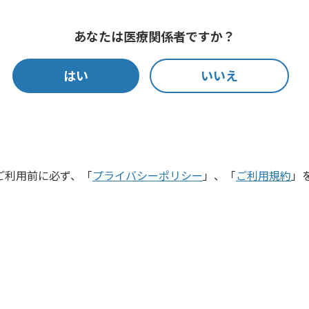
あなたは医療関係者ですか？
ハンドソープ
はい
いいえ
アルボース薬用水石鹸iグリーン（バイオ
【販売名】アルボース薬用水石鹸IP-gn
ご利用前に必ず、「
プライバシーポリシー
」、「
ご利用規約
」
純植物性石鹸液です。