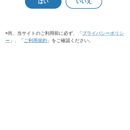
はい
いいえ
アルボース石鹸液iG-N
※尚、当サイトのご利用前に必ず、「
プライバシーポリシ
ー
」、「
ご利用規約
」をご確認ください。