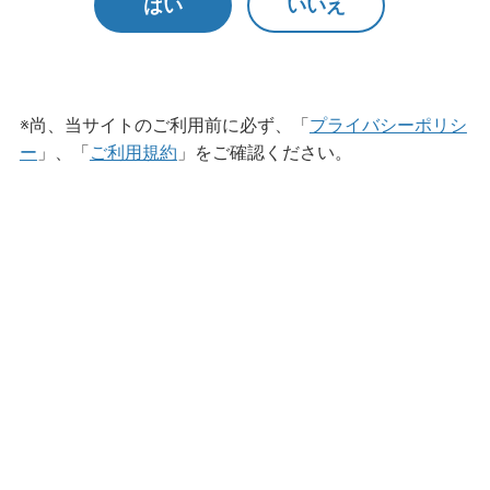
はい
いいえ
かわらよもぎ（在庫限りで販売
※尚、当サイトのご利用前に必ず、「
プライバシーポリシ
ー
」、「
ご利用規約
」をご確認ください。
終了）