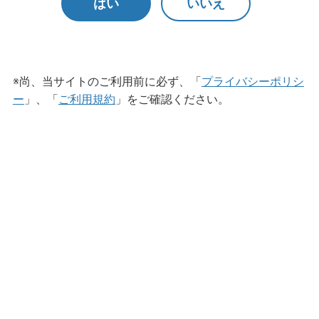
はい
いいえ
泡の色が変わるハンドソープ
※尚、当サイトのご利用前に必ず、「
プライバシーポリシ
ー
」、「
ご利用規約
」をご確認ください。