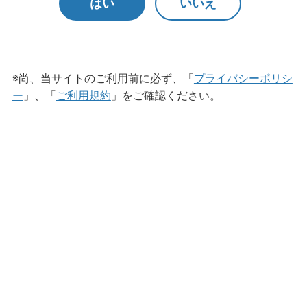
はい
いいえ
アルボース自動うがい器 GL-II型
※尚、当サイトのご利用前に必ず、「
プライバシーポリシ
ー
」、「
ご利用規約
」をご確認ください。