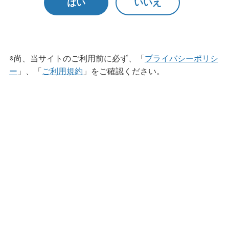
はい
いいえ
ネオアルベストME
※尚、当サイトのご利用前に必ず、「
プライバシーポリシ
ー
」、「
ご利用規約
」をご確認ください。