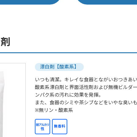
白剤
漂白剤【酸素系】
いつも清潔。キレイな食器とながいおつきあ
酸素系漂白剤と界面活性剤および無機ビルダ
ンパク系の汚れに効果を発揮。
また、食器のシミや茶シブなどをいやな臭い
※無リン・酸素系