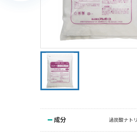
成分
過炭酸ナト