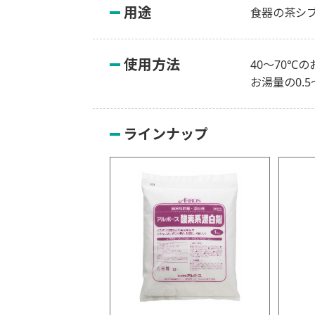
用途
食器の茶シ
使用方法
40～70℃
お湯量の0.
ラインナップ