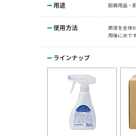
用途
厨房用品・
使用方法
原液を全体
用後に水で
ラインナップ