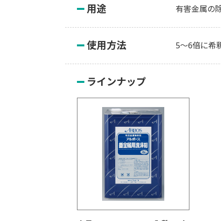
用途
有害金属の
使用方法
5～6倍に希
ラインナップ