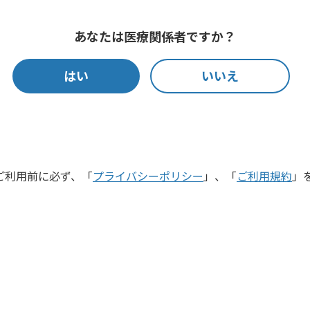
あなたは医療関係者ですか？
はい
いいえ
洗浄剤【医療器具用】
ご利用前に必ず、「
プライバシーポリシー
」、「
ご利用規約
」
弱アルカリ性の浸漬用洗浄剤です。すすぎ性
合した洗浄剤です。
各アイコンの説明はこちら
製品カタログをお求めの方は、