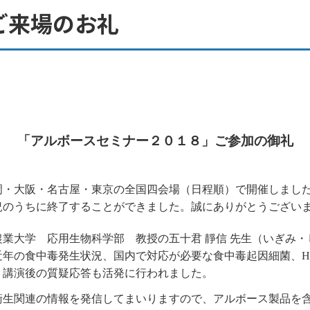
ご来場のお礼
「アルボースセミナー２０１８
」ご参加の御礼
岡・大阪・名古屋・東京の全国四会場（日程順）で開催しまし
況のうちに終了することができました。
誠にありがとうござい
業大学 応用生物科学部 教授の五十君 靜信 先生（いぎみ・
年の食中毒発生状況、国内で対応が必要な食中毒起因細菌、H
、講演後の質疑応答も活発に行われました。
生関連の情報を発信してまいりますので、アルボース製品を