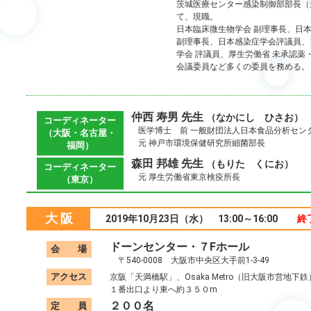
茨城医療センター感染制御部部長（
て、現職。
日本臨床微生物学会 副理事長、日
副理事長、日本感染症学会評議員、
学会 評議員、厚生労働省 未承認薬
会議委員など多くの委員を務める。
仲西 寿男 先生
（なかにし ひさお）
コーディネーター
医学博士 前 一般財団法人日本食品分析セン
（大阪・名古屋・
元 神戸市環境保健研究所細菌部長
福岡）
森田 邦雄 先生
（もりた くにお）
コーディネーター
元 厚生労働省東京検疫所長
（東京）
大 阪
2019年10月23日（水） 13:00～16:00
終
ドーンセンター・７Fホール
会 場
〒540-0008 大阪市中央区大手前1-3-49
アクセス
京阪「天満橋駅」、Osaka Metro（旧大阪市営地
１番出口より東へ約３５０m
２００名
定 員