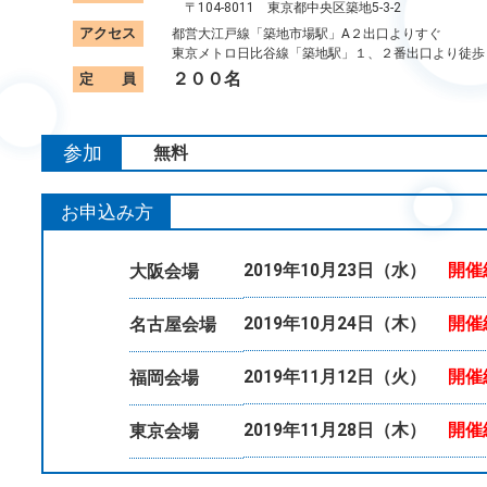
〒104-8011 東京都中央区築地5-3-2
アクセス
都営大江戸線「築地市場駅」A２出口よりすぐ
東京メトロ日比谷線「築地駅」１、２番出口より徒歩
２００名
定 員
参加
無料
費
お申込み方
法
2019年10月23日（水）
開催
大阪会場
2019年10月24日（木）
開催
名古屋会場
2019年11月12日（火）
開催
福岡会場
2019年11月28日（木）
開催
東京会場