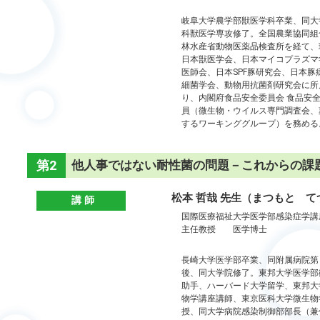
岐阜大学農学部獣医学科卒業、同大
科獣医学専攻修了。全国農業協同組
林水産省動物医薬品検査所を経て、
日本獣医学会、日本マイコプラズマ
医師会、日本SPF豚研究会、日本豚
細菌学会、動物用抗菌剤研究会に所属
り、内閣府食品安全委員会 食品安
員（微生物・ウイルス専門調査会、
するワーキンググループ）を務める
第2
他人事ではない耐性菌の問題－これからの課
部
松本 哲哉 先生（まつもと て
講 師
国際医療福祉大学医学部感染症学講
主任教授 医学博士
長崎大学医学部卒業、同附属病院第
後、同大学院修了。東邦大学医学部
助手、ハーバード大学留学、東邦大
物学講座講師、東京医科大学微生物
授、同大学病院感染制御部部長（兼