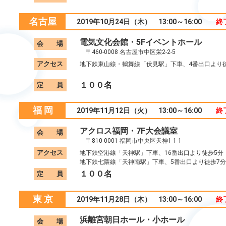
名古屋
2019年10月24日（木） 13:00～16:00
終
電気文化会館・5Fイベントホール
会 場
〒460-0008 名古屋市中区栄2-2-5
アクセス
地下鉄東山線・鶴舞線「伏見駅」下車、4番出口より
１００名
定 員
福 岡
2019年11月12日（火） 13:00～16:00
終
アクロス福岡・7F大会議室
会 場
〒810-0001 福岡市中央区天神1-1-1
アクセス
地下鉄空港線「天神駅」下車、16番出口より徒歩5分
地下鉄七隈線「天神南駅」下車、5番出口より徒歩7分
１００名
定 員
東 京
2019年11月28日（木） 13:00～16:00
終
浜離宮朝日ホール・小ホール
会 場