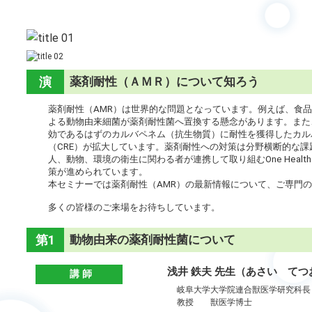
演
薬剤耐性（ＡＭＲ）について知ろう
題
薬剤耐性（AMR）は世界的な問題となっています。例えば、食
よる動物由来細菌が薬剤耐性菌へ置換する懸念があります。また
効であるはずのカルバペネム（抗生物質）に耐性を獲得したカル
（CRE）が拡大しています。薬剤耐性への対策は分野横断的な
人、動物、環境の衛生に関わる者が連携して取り組むOne Heal
策が進められています。
本セミナーでは薬剤耐性（AMR）の最新情報について、ご専門
多くの皆様のご来場をお待ちしています。
第1
動物由来の薬剤耐性菌について
部
浅井 鉄夫 先生（あさい てつ
講 師
岐阜大学大学院連合獣医学研究科長
教授 獣医学博士