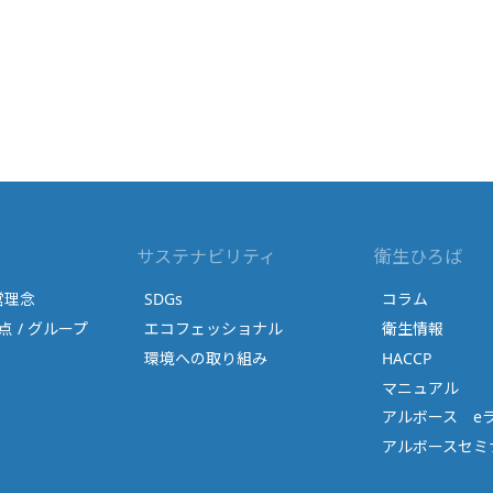
サステナビリティ
衛生ひろば
営理念
SDGs
コラム
点 / グループ
エコフェッショナル
衛生情報
環境への取り組み
HACCP
マニュアル
アルボース e
アルボースセミナ