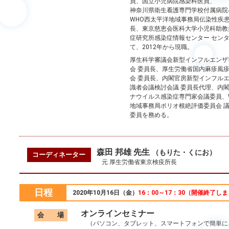
員、国立小児病院感染科医員、
神奈川県衛生看護専門学校付属病院
WHO西太平洋地域事務局伝染性疾
長、東京慈恵会医科大学小児科助教
症研究所感染症情報センター セン
て、2012年から現職。
厚生科学審議会新型インフルエンザ
会 委員長、厚生労働省国内麻疹風
会 委員長、内閣官房新型インフル
識者会議検討会議 委員長代理、内
ナウイルス感染症専門家会議委員、
地域事務局ポリオ根絶評価委員会 
委員を務める。
森田 邦雄 先生
（もりた・くにお）
コーディネーター
元 厚生労働省東京検疫所長
日程
2020年10月16日（金）
16：00～17：30
（開催終了しま
オンラインセミナー
会 場
（パソコン、タブレット、スマートフォンで簡単に