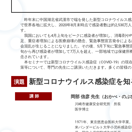
昨年末に中国湖北省武漢市で端を発した新型コロナウイルス感染症（
で世界各地に拡大し、2020年8月末時点で感染者数は約2,530万
す。
我国においても4月上旬をピークに感染者が増加し、消毒剤やP
足、重症者増加による医療崩壊の懸念、緊急事態宣言発令による
会混乱が生じることになりました。その後、5月下旬に緊急事態
旬から再び感染者が増加して7万人を超え、一部地域では保健所
念されています。
本セミナーでは新型コロナウイルス感染症（COVID-19）の現
策等について、専門の先生にご講演いただきます。多くの皆様の
新型コロナウイルス感染症を知
演題
講 師
岡部 信彦 先生（おかべ・のぶ
川崎市健康安全研究所 所長
医学博士
1971年、東京慈恵会医科大学卒業
米バンダービルト大学小児科感染症