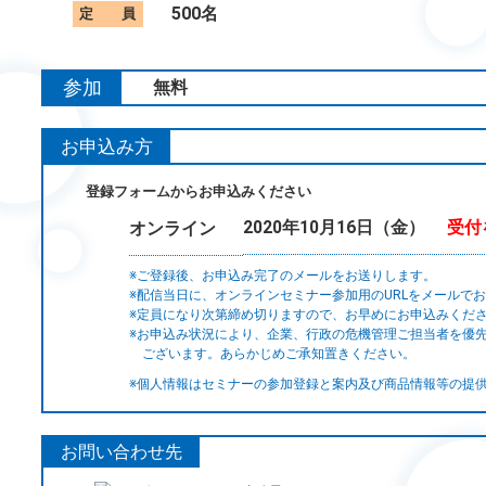
500名
定 員
参加
無料
費
お申込み方
法
登録フォームからお申込みください
受付
2020年10月16日（金）
オンライン
※ご登録後、お申込み完了のメールをお送りします。
※配信当日に、オンラインセミナー参加用のURLをメールで
※定員になり次第締め切りますので、お早めにお申込みくだ
※お申込み状況により、企業、行政の危機管理ご担当者を優
ございます。あらかじめご承知置きください。
※個人情報はセミナーの参加登録と案内及び商品情報等の提
お問い合わせ先