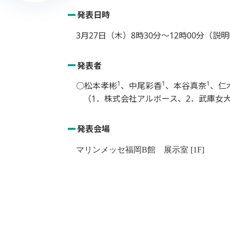
発表日時
3月27日（木）8時30分～12時00分（説明
発表者
1
1
1
○松本孝彬
、中尾彩香
、本谷真奈
、
仁
（1．株式会社アルボース、2．武庫女
発表会場
マリンメッセ福岡
B
館 展⽰室
[1F]