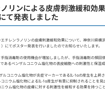
ラノリンによる皮膚刺激緩和効
会にて発表しました
エチレンラノリンの皮膚刺激緩和効果について、神奈川県横浜
（日））にてポスター発表を行いましたのでお知らせいたします。
手指消毒剤の使用機会が増加しましたが、手指消毒剤の頻回使
分であるベンザルコニウム塩化物の表皮細胞への刺激性と保湿
ルコニウム塩化物が炎症マーカーであるIL-1αの産生を上昇
コニウム塩化物によるIL-1α産生が有意に抑制されることを見
コニウム塩化物の皮膚に対する刺激性を緩和する効果を持つこ