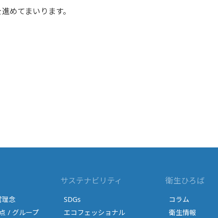
進めてまいります。
サステナビリティ
衛生ひろば
営理念
SDGs
コラム
点 / グループ
エコフェッショナル
衛生情報