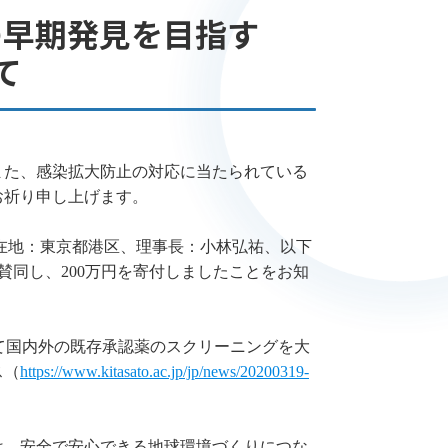
の早期発見を目指す
て
また、感染拡大防止の対応に当たられている
お祈り申し上げます。
在地：東京都港区、理事長：小林弘祐、以下
賛同し、200万円を寄付しましたことをお知
対して国内外の既存承認薬のスクリーニングを大
ス（
https://www.kitasato.ac.jp/jp/news/20200319-
は、安全で安心できる地球環境づくりにつな