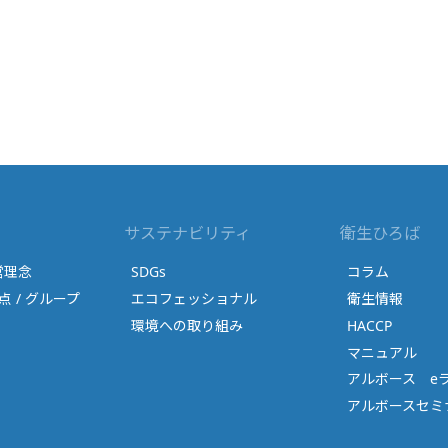
サステナビリティ
衛生ひろば
営理念
SDGs
コラム
点 / グループ
エコフェッショナル
衛生情報
環境への取り組み
HACCP
マニュアル
アルボース e
アルボースセミナ